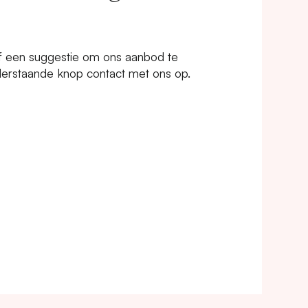
Help
of een suggestie om ons aanbod te
Contact
erstaande knop contact met ons op.
Support
Algemene voorwaarden
Privacyverklaring
Cookie settings
Flowered by