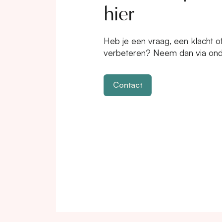
hier
Magazine
Heb je een vraag, een klacht 
Nieuws
verbeteren? Neem dan via ond
Inspiratie
en
Kwekers
Contact
Talenten
spakketten
Tips & Tricks
nd
© Copyright 2025 - The Flower Family B.V.
Site by
Nimbble