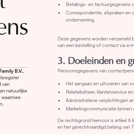
t
Betalings- en factuurgegevens va
Correspondentie, afspraken en 
ens
onderneming.
Deze gegevens worden verzameld bi
van een bestelling of contact via e‑m
3. Doeleinden en g
Persoonsgegevens van contactpers
amily B.V.
,
sregister
Het aangaan en uitvoeren van ov
d van
n natuurlijke
Relatiebeheer, klantenservice en
es waarmee
Administratieve verplichtingen en
n.
Marketingcommunicatie binnen de
De rechtsgrond hiervoor is artikel 6
en het gerechtvaardigd belang van TF