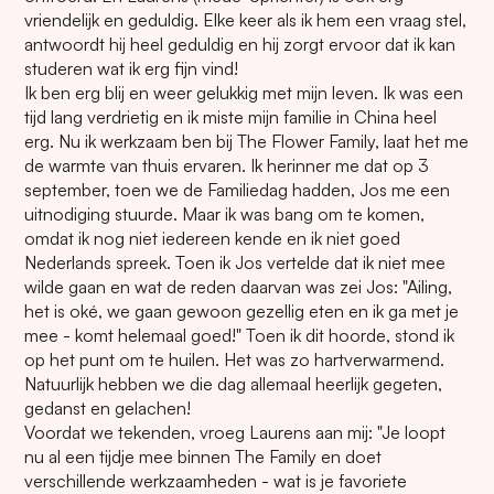
vriendelijk en geduldig. Elke keer als ik hem een vraag stel,
antwoordt hij heel geduldig en hij zorgt ervoor dat ik kan
studeren wat ik erg fijn vind!
Ik ben erg blij en weer gelukkig met mijn leven. Ik was een
tijd lang verdrietig en ik miste mijn familie in China heel
erg. Nu ik werkzaam ben bij The Flower Family, laat het me
de warmte van thuis ervaren. Ik herinner me dat op 3
september, toen we de Familiedag hadden, Jos me een
uitnodiging stuurde. Maar ik was bang om te komen,
omdat ik nog niet iedereen kende en ik niet goed
Nederlands spreek. Toen ik Jos vertelde dat ik niet mee
wilde gaan en wat de reden daarvan was zei Jos: "Ailing,
het is oké, we gaan gewoon gezellig eten en ik ga met je
mee - komt helemaal goed!" Toen ik dit hoorde, stond ik
op het punt om te huilen. Het was zo hartverwarmend.
Natuurlijk hebben we die dag allemaal heerlijk gegeten,
gedanst en gelachen!
Voordat we tekenden, vroeg Laurens aan mij: "Je loopt
nu al een tijdje mee binnen The Family en doet
verschillende werkzaamheden - wat is je favoriete