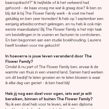
baanopdracht?" Ik twijfelde of ik het verkeerd had
gehoord - de baas vroeg me wat ik graag doe? Ik ben zo
blij dat ik bij The Flower Family werk - ik voel me heel
gelukkig en ben zeer tevreden! Ik heb op 1 september een
eenjarig arbeidscontract gekregen, en nu heb ik ook mijn
eerste maandsalaris! Bij The Flower Family is het mijn taak
om bestellingen in te voeren en facturen te controleren.
En ben begonnen aan een studie boekhouding. Laurens
heeft boeken voor me gekocht!
In hoeverre is jouw leven veranderd door The
Flower Family?
Omdat ik nu part of The Flower Family ben, ervaar ik de
warmte van thuis in een vreemd land. Samen hard werken
om dit bedrijf te laten groeien en te laten bloeien is waar
ik elke dag van geniet - ik ben heel blij!
Heb jij nog een doel voor ogen, iets wat je wilt
bereiken, binnen of buiten The Flower Family?
Nu ik een doel heb voor te leven, wil ik een diploma