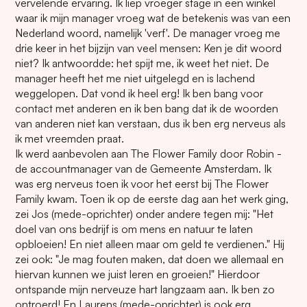
vervelende ervaring. Ik liep vroeger stage in een winkel
waar ik mijn manager vroeg wat de betekenis was van een
Nederland woord, namelijk 'verf'. De manager vroeg me
drie keer in het bijzijn van veel mensen: Ken je dit woord
niet? Ik antwoordde: het spijt me, ik weet het niet. De
manager heeft het me niet uitgelegd en is lachend
weggelopen. Dat vond ik heel erg! Ik ben bang voor
contact met anderen en ik ben bang dat ik de woorden
van anderen niet kan verstaan, dus ik ben erg nerveus als
ik met vreemden praat.
Ik werd aanbevolen aan The Flower Family door Robin -
de accountmanager van de Gemeente Amsterdam. Ik
was erg nerveus toen ik voor het eerst bij The Flower
Family kwam. Toen ik op de eerste dag aan het werk ging,
zei Jos (mede-oprichter) onder andere tegen mij: "Het
doel van ons bedrijf is om mens en natuur te laten
opbloeien! En niet alleen maar om geld te verdienen." Hij
zei ook: "Je mag fouten maken, dat doen we allemaal en
hiervan kunnen we juist leren en groeien!" Hierdoor
ontspande mijn nerveuze hart langzaam aan. Ik ben zo
ontroerd! En Laurens (mede-oprichter) is ook erg